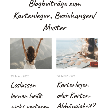
Blogbeiträge zum
Kartenlegen, Beziehungen/
Muster
23. März 2025
23. März 2025
9. 
Kartenlegen
Loslassen
W
oder Karten-
lernen heißt
m
Abhängigkeit?
nicht verlieren
g