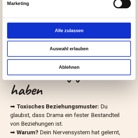
Marketing
Entscheidungen mehr triffst.
Erkenntnis:
„Ich kann stark UND geliebt sein – ich
Alle zulassen
muss mich nicht klein machen.“
Auswahl erlauben
6. Wenn deine Eltern
Ablehnen
sich ständig gestritten
haben
➡
Toxisches Beziehungsmuster:
Du
glaubst, dass Drama ein fester Bestandteil
von Beziehungen ist.
➡
Warum?
Dein Nervensystem hat gelernt,