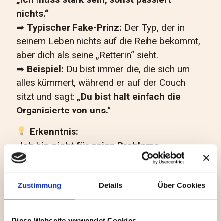
nichts.“
➡
Typischer Fake-Prinz:
Der Typ, der in
seinem Leben nichts auf die Reihe bekommt,
aber dich als seine „Retterin“ sieht.
➡
Beispiel:
Du bist immer die, die sich um
alles kümmert, während er auf der Couch
sitzt und sagt:
„Du bist halt einfach die
Organisierte von uns.“
Erkenntnis:
„Ich bin nicht für seine Probleme
verantwortlich – ein Partner ist kein Kind.“
5. Wenn dein Vater
Zustimmung
Details
Über Cookies
liebevoll, aber
Diese Webseite verwendet Cookies