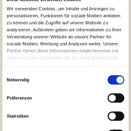
überfürsorglich war
Wir verwenden Cookies, um Inhalte und Anzeigen zu
personalisieren, Funktionen für soziale Medien anbieten
zu können und die Zugriffe auf unsere Website zu
➡
Toxisches Beziehungsmuster:
Du suchst
analysieren. Außerdem geben wir Informationen zu Ihrer
Verwendung unserer Website an unsere Partner für
nach einem Partner, der dich beschützt –
soziale Medien, Werbung und Analysen weiter. Unsere
aber riskierst, von ihm abhängig zu werden.
Partner führen diese Informationen möglicherweise mit
➡
Warum?
Du hast gelernt:
„Jemand
weiteren Daten zusammen, die Sie ihnen bereitgestellt
anderes weiß immer besser, was gut für
haben oder die sie im Rahmen Ihrer Nutzung der Dienste
mich ist.“
gesammelt haben.
Einwilligungsauswahl
➡
Typischer Fake-Prinz:
Der Typ, der dich
Notwendig
wie eine Prinzessin behandelt – aber am
Ende wird aus „ich kümmere mich um dich“
Präferenzen
eine subtile Kontrolle.
➡
Beispiel:
„Mach dir keine Sorgen, ich
Statistiken
regel das für dich.“
Klingt schön – bis du
merkst, dass du irgendwann keine eigenen