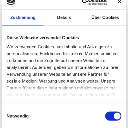
Legesystem „Monatslegung“
Zustimmung
Details
Über Cookies
Das Legesystem "Die Monatslegung".
Allgemeiner Zukunftsblick für die nächsten 4
Diese Webseite verwendet Cookies
Wochen. Hauptthema, Empfinden, Themen
Wir verwenden Cookies, um Inhalte und Anzeigen zu
wie Liebe, Beruf, Finanzen & Co.
personalisieren, Funktionen für soziale Medien anbieten
zu können und die Zugriffe auf unsere Website zu
zeig mehr
analysieren. Außerdem geben wir Informationen zu Ihrer
Verwendung unserer Website an unsere Partner für
soziale Medien, Werbung und Analysen weiter. Unsere
Partner führen diese Informationen möglicherweise mit
weiteren Daten zusammen, die Sie ihnen bereitgestellt
haben oder die sie im Rahmen Ihrer Nutzung der Dienste
gesammelt haben.
Einwilligungsauswahl
Notwendig