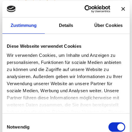
Zustimmung
Details
Über Cookies
Legesystem „Monatslegung“
Diese Webseite verwendet Cookies
Das Legesystem "Die Monatslegung".
Wir verwenden Cookies, um Inhalte und Anzeigen zu
Allgemeiner Zukunftsblick für die nächsten 4
personalisieren, Funktionen für soziale Medien anbieten
Wochen. Hauptthema, Empfinden, Themen
zu können und die Zugriffe auf unsere Website zu
wie Liebe, Beruf, Finanzen & Co.
analysieren. Außerdem geben wir Informationen zu Ihrer
Verwendung unserer Website an unsere Partner für
zeig mehr
soziale Medien, Werbung und Analysen weiter. Unsere
Partner führen diese Informationen möglicherweise mit
weiteren Daten zusammen, die Sie ihnen bereitgestellt
haben oder die sie im Rahmen Ihrer Nutzung der Dienste
gesammelt haben.
Einwilligungsauswahl
Notwendig