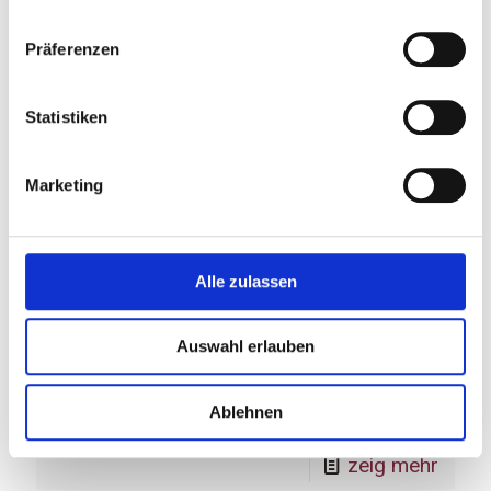
Präferenzen
Statistiken
Marketing
Legesystem „Die Schatzkiste“
Alle zulassen
Die Schatzkiste ist ein Legesystem zum
Kartenlegen. Hier kann man die die Finanzen
Auswahl erlauben
analysieren, Hindernisse und Lösungen
sehen.
Ablehnen
zeig mehr